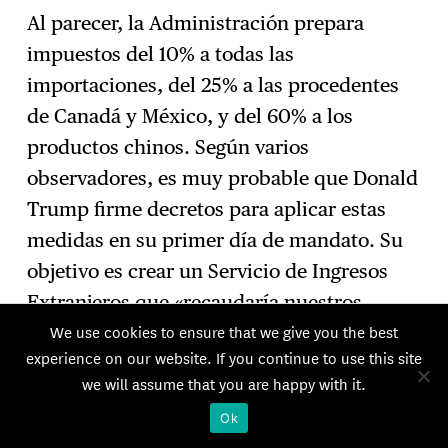
Al parecer, la Administración prepara
impuestos del 10% a todas las
importaciones, del 25% a las procedentes
de Canadá y México, y del 60% a los
productos chinos. Según varios
observadores, es muy probable que Donald
Trump firme decretos para aplicar estas
medidas en su primer día de mandato. Su
objetivo es crear un Servicio de Ingresos
Extranjeros que «recaudaría nuestros
We use cookies to ensure that we give you the best
aranceles, derechos y todos los ingresos de
experience on our website. If you continue to use this site
origen extranjero».
we will assume that you are happy with it.
Un equipo cercano al presidente, que
Ok
incluye al futuro secretario del Tesoro,