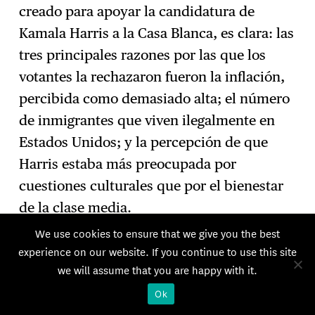
creado para apoyar la candidatura de
Kamala Harris a la Casa Blanca, es clara: las
tres principales razones por las que los
votantes la rechazaron fueron la inflación,
percibida como demasiado alta; el número
de inmigrantes que viven ilegalmente en
Estados Unidos; y la percepción de que
Harris estaba más preocupada por
cuestiones culturales que por el bienestar
de la clase media.
We use cookies to ensure that we give you the best
EL EQUIPO DE CAMPAÑA DE KAMALA
experience on our website. If you continue to use this site
HARRIS Y EL APARATO CLINTON-BIDEN
we will assume that you are happy with it.
A pesar de recaudar más de 1 600 millones
Ok