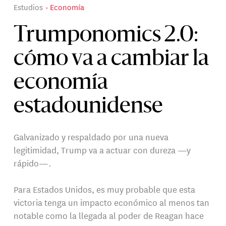
Estudios
Economía
Trumponomics 2.0:
cómo va a cambiar la
economía
estadounidense
Galvanizado y respaldado por una nueva
legitimidad, Trump va a actuar con dureza —y
rápido—.
Para Estados Unidos, es muy probable que esta
victoria tenga un impacto económico al menos tan
notable como la llegada al poder de Reagan hace