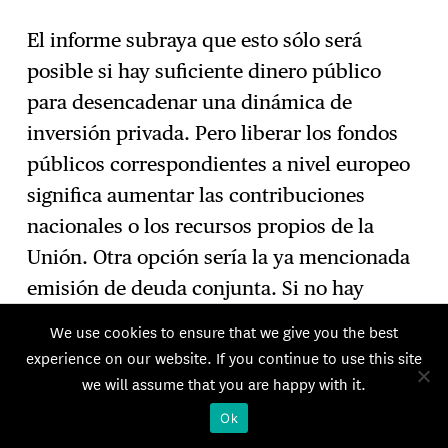
El informe subraya que esto sólo será
posible si hay suficiente dinero público
para desencadenar una dinámica de
inversión privada. Pero liberar los fondos
públicos correspondientes a nivel europeo
significa aumentar las contribuciones
nacionales o los recursos propios de la
Unión. Otra opción sería la ya mencionada
emisión de deuda conjunta. Si no hay
acuerdo al respecto, se corre el riesgo de
We use cookies to ensure that we give you the best
que se reorienten los fondos que ya
experience on our website. If you continue to use this site
tenemos hacia prioridades internas en
we will assume that you are happy with it.
detrimento de nuestra agenda exterior, lo
Ok
que minaría significativamente nuestra