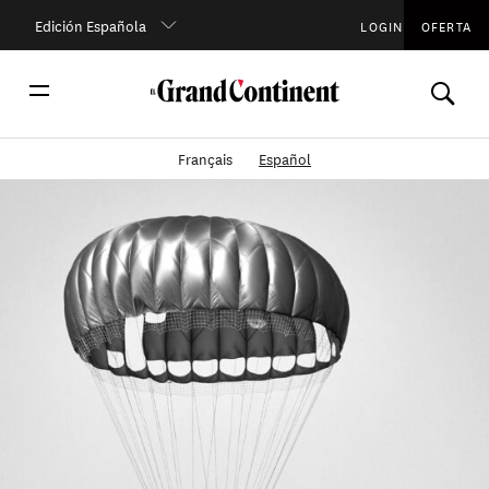
Edición Española
LOGIN
OFERTA
Français
Español