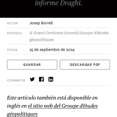
informe Draghi.
Josep Borrell
AUTOR
© Grand Continent Summit/Groupe d'études
PORTADA
géopolitiques
25 de septiembre de 2024
FECHA
GUARDAR
DESCARGAR PDF
COMPARTIR
Este artículo también está disponible en
inglés en
el sitio web del Groupe d’études
Suscríbase
→
géopolitiques