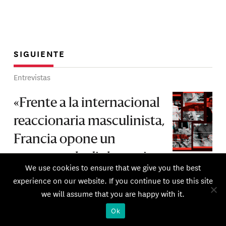
SIGUIENTE
Entrevistas
«Frente a la internacional
reaccionaria masculinista,
Francia opone un
concepto: la diplomacia
We use cookies to ensure that we give you the best
feminista», una
experience on our website. If you continue to use this site
we will assume that you are happy with it.
conversación con Delphine
O
Ok