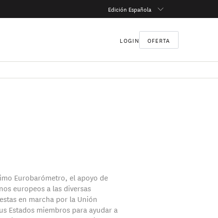
Edición Española
LOGIN
OFERTA
timo Eurobarómetro, el apoyo de
nos europeos a las diversas
stas en marcha por la Unión
us Estados miembros para ayudar a