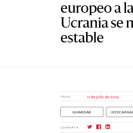
europeo a l
Ucrania se 
estable
11 de julio de 2023
FECHA
GUARDAR
DESCARGA
COMPARTIR