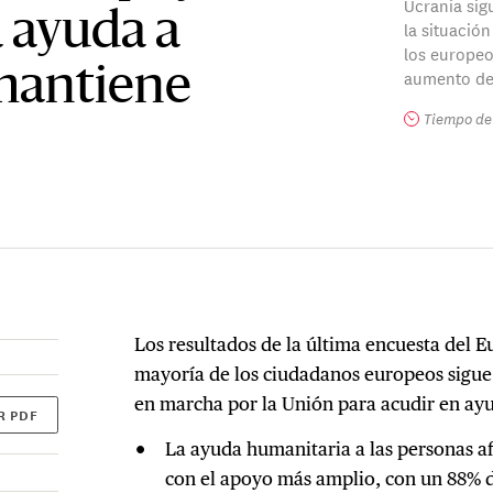
Ucrania sigu
a ayuda a
la situació
los europeo
mantiene
aumento del
Tiempo de 
Los resultados de la última encuesta del
mayoría de los ciudadanos europeos sigue
en marcha por la Unión para acudir en ayu
R PDF
La ayuda humanitaria a las personas af
con el apoyo más amplio, con un 88% d