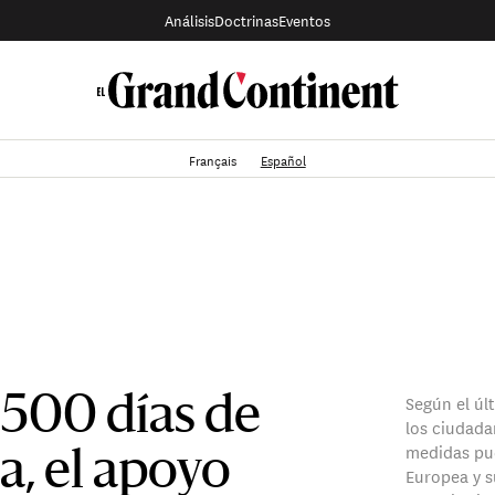
Análisis
Doctrinas
Eventos
Français
Español
Según el úl
 500 días de
los ciudada
medidas pue
a, el apoyo
Europea y s