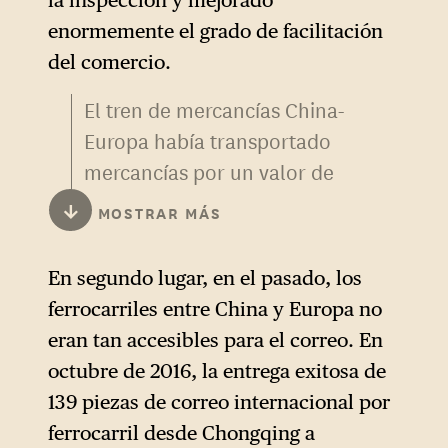
enormemente el grado de facilitación
del comercio.
El tren de mercancías China-
Europa había transportado
mercancías por un valor de
más de 300000 millones de
↓
MOSTRAR MÁS
dólares a finales de 2022. En
el primer trimestre de 2023, el
En segundo lugar, en el pasado, los
comercio exterior entre China
ferrocarriles entre China y Europa no
y los países de las Nuevas
eran tan accesibles para el correo. En
Rutas de la Seda aumentó un
octubre de 2016, la entrega exitosa de
16.8 % interanual. A pesar de
139 piezas de correo internacional por
ello, la creciente
ferrocarril desde Chongqing a