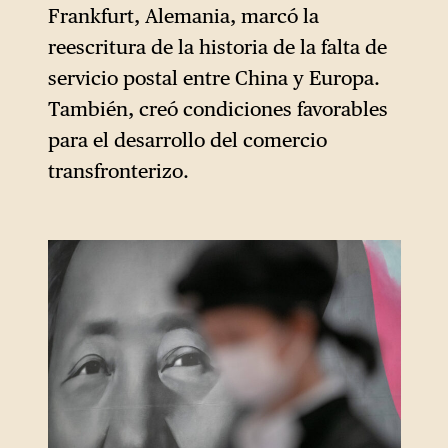
preocupación por las
Frankfurt, Alemania, marcó la
inversiones chinas en
reescritura de la historia de la falta de
infraestructuras estratégicas
servicio postal entre China y Europa.
en Europa llevó a la UE a
También, creó condiciones favorables
endurecer sus normas de
para el desarrollo del comercio
control de inversiones
transfronterizo.
extranjeras en 2020. Aunque
no pueda hablarse de
disociación, el anuncio que
hizo, la semana pasada, en
Italia, la presidente del
Consejo, Giorgia Meloni, de
una posible salida de las
Nuevas Rutas de la Seda
marca, al menos, una