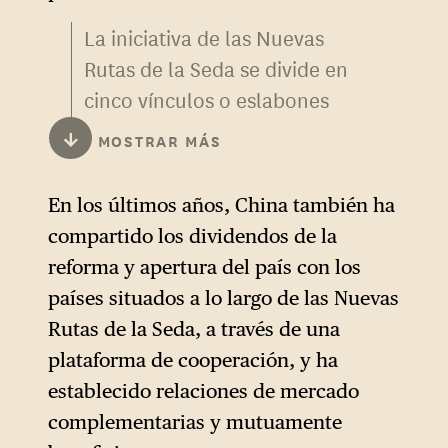
La iniciativa de las Nuevas
Rutas de la Seda se divide en
cinco vínculos o eslabones
que definen áreas clave:
↓
MOSTRAR MÁS
coordinación de políticas,
desarrollo de infraestructuras,
En los últimos años, China también ha
facilitación de la inversión y
compartido los dividendos de la
del comercio, integración
reforma y apertura del país con los
financiera e intercambios
países situados a lo largo de las Nuevas
culturales y sociales.
Rutas de la Seda, a través de una
plataforma de cooperación, y ha
establecido relaciones de mercado
complementarias y mutuamente