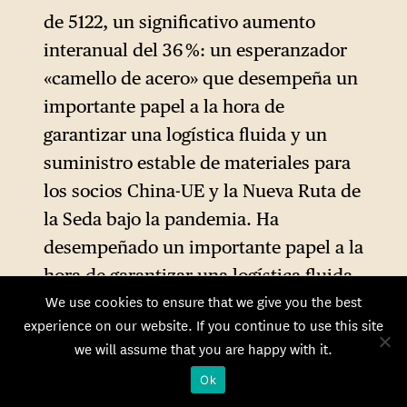
de 5122, un significativo aumento
interanual del 36 %: un esperanzador
«camello de acero» que desempeña un
importante papel a la hora de
garantizar una logística fluida y un
suministro estable de materiales para
los socios China-UE y la Nueva Ruta de
la Seda bajo la pandemia. Ha
desempeñado un importante papel a la
hora de garantizar una logística fluida
We use cookies to ensure that we give you the best
y un suministro estable de materiales
experience on our website. If you continue to use this site
para los socios de China-UE y la Nueva
we will assume that you are happy with it.
Ruta de la Seda en el contexto de la
Ok
pandemia. Esto es inseparable de los