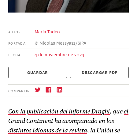
María Tadeo
AUTOR
© Nicolas Messyasz/SIPA
PORTADA
4 de noviembre de 2024
FECHA
GUARDAR
DESCARGAR PDF
COMPARTIR
Con la publicación del informe Draghi
, que
el
Grand Continent ha acompañado en los
Suscríbase
→
distintos idiomas de la revista
, la Unión se