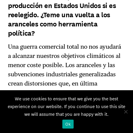
producción en Estados Unidos si es
reelegido. ¿Teme una vuelta a los
aranceles como herramienta
política?
Una guerra comercial total no nos ayudará
a alcanzar nuestros objetivos climáticos al
menor coste posible. Los aranceles y las
subvenciones industriales generalizadas
crean distorsiones que, en última
instancia, hacen más costosa la transición
We use cookies to ensure that we give you the best
climática. La mejor opción es aquella en la
experience on our website. If you continue to use this site
que los beneficios de los mercados abiertos
we will assume that you are happy with it.
y del comercio libre y justo nos ayuden a
Ok
reducir el coste de la transición ecológica.