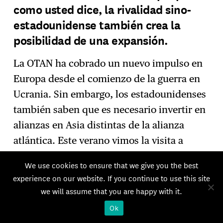
como usted dice, la rivalidad sino-
estadounidense también crea la
posibilidad de una expansión.
La OTAN ha cobrado un nuevo impulso en
Europa desde el comienzo de la guerra en
Ucrania. Sin embargo, los estadounidenses
también saben que es necesario invertir en
alianzas en Asia distintas de la alianza
atlántica. Este verano vimos la visita a
Camp David de los primeros ministros de
We use cookies to ensure that we give you the best
Japón y Corea del Sur, invitados por Joe
experience on our website. If you continue to use this site
Biden. Estados Unidos ha creado la AUKUS
we will assume that you are happy with it.
en 2021 y sigue apoyándose en el Quad.
Ok
También han inaugurado una nueva base