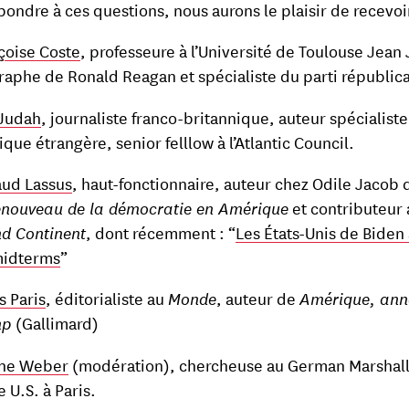
pondre à ces questions, nous aurons le plaisir de recevoi
çoise Coste
, professeure à l’Université de Toulouse Jean 
raphe de Ronald Reagan et spécialiste du parti républica
Judah
, journaliste franco-britannique, auteur spécialist
ique étrangère, senior felllow à l’Atlantic Council.
ud Lassus
, haut-fonctionnaire, auteur chez Odile Jacob d
enouveau de la démocratie en Amérique
et contributeur 
d Continent
, dont récemment : “
Les États-Unis de Biden
midterms
”
s Paris
, éditorialiste au
Monde
, auteur de
Amérique, ann
mp
(Gallimard)
ne Weber
(modération), chercheuse au German Marshal
e U.S. à Paris.