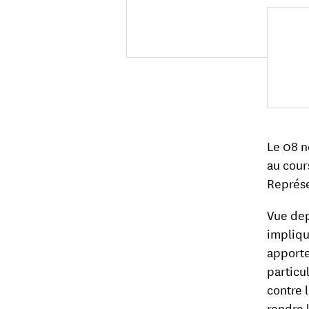
Le 08 n
au cour
Représe
Vue dep
impliqu
apporte
particu
contre 
rendre 