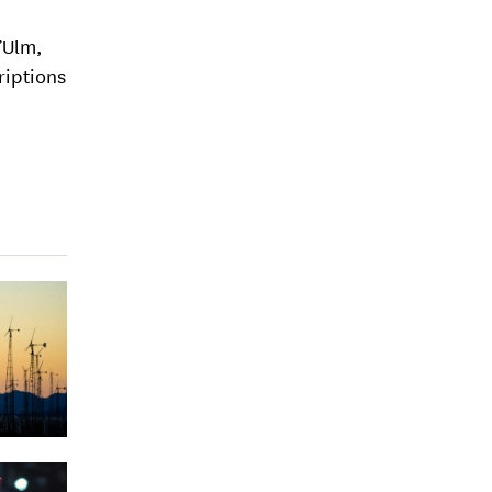
’Ulm,
riptions