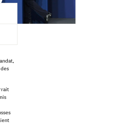
e
mandat,
 des
rait
nis
usses
aient