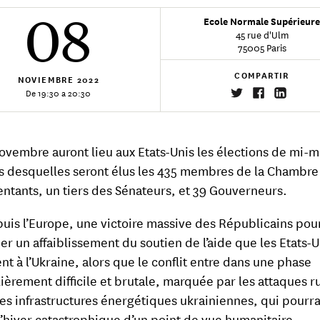
08
Ecole Normale Supérieur
45 rue d'Ulm
75005 Paris
COMPARTIR
NOVIEMBRE
2022
De 19:30 a 20:30
ovembre auront lieu aux Etats-Unis les élections de mi-
s desquelles seront élus les 435 membres de la Chambre
ntants, un tiers des Sénateurs, et 39 Gouverneurs.
uis l’Europe, une victoire massive des Républicains pour
er un affaiblissement du soutien de l’aide que les Etats-U
nt à l’Ukraine, alors que le conflit entre dans une phase
lièrement difficile et brutale, marquée par les attaques r
les infrastructures énergétiques ukrainiennes, qui pourr
l’hiver catastrophique d’un point de vue humanitaire.