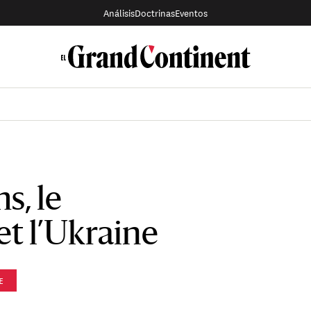
Análisis
Doctrinas
Eventos
s, le
t l’Ukraine
E