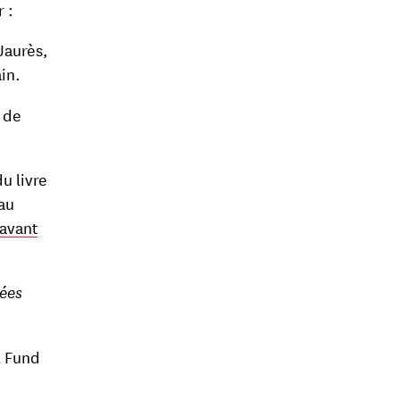
r :
Jaurès,
in.
e de
u livre
au
 avant
ées
l Fund