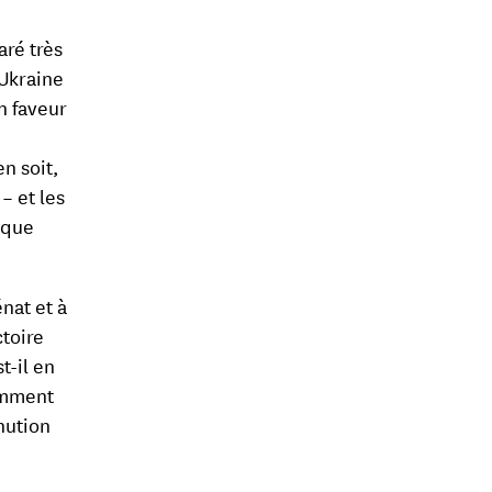
aré très
 Ukraine
n faveur
n soit,
– et les
ique
énat et à
toire
t-il en
Comment
nution