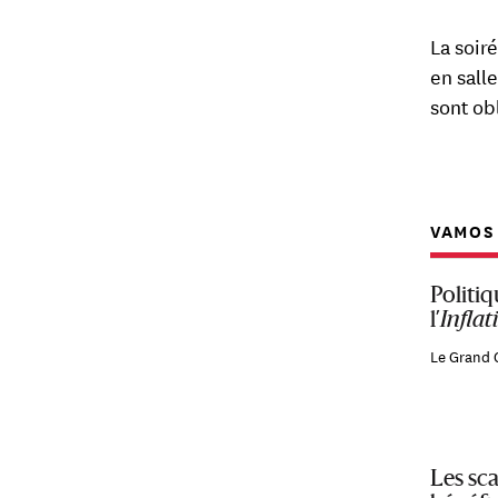
La soir
en sall
sont ob
VAMOS 
Politiq
l’
Inflat
Le Grand 
Les sca