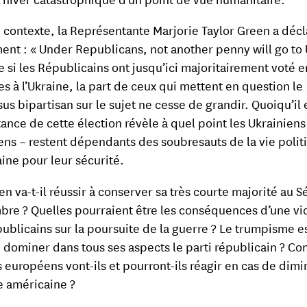
 contexte, la Représentante Marjorie Taylor Green a décl
nt : « Under Republicans, not another penny will go to
 si les Républicains ont jusqu’ici majoritairement voté e
es à l’Ukraine, la part de ceux qui mettent en question le
us bipartisan sur le sujet ne cesse de grandir. Quoiqu’il e
tance de cette élection révèle à quel point les Ukrainiens 
ns – restent dépendants des soubresauts de la vie polit
ine pour leur sécurité.
n va-t-il réussir à conserver sa très courte majorité au S
bre ? Quelles pourraient être les conséquences d’une vic
ublicains sur la poursuite de la guerre ? Le trumpisme es
e dominer dans tous ses aspects le parti républicain ? 
s européens vont-ils et pourront-ils réagir en cas de dimi
de américaine ?