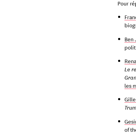
Pour ré
Fran
biog
Ben 
polit
Rena
Le r
Gran
les 
Gille
Tru
Gesi
of th