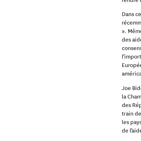
Dans ce
récemme
». Même
des aid
consens
l’impor
Europée
américa
Joe Bide
la Cham
des Rép
train d
les pay
de l’ai