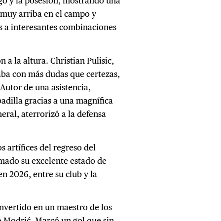
go y la posesión, mostrando una
 muy arriba en el campo y
s a interesantes combinaciones
a la altura. Christian Pulisic,
gaba con más dudas que certezas,
 Autor de una asistencia,
adilla gracias a una magnífica
eral, aterrorizó a la defensa
 artífices del regreso del
rmado su excelente estado de
n 2026, entre su club y la
onvertido en un maestro de los
lo Modrić. Marcó un gol que sin