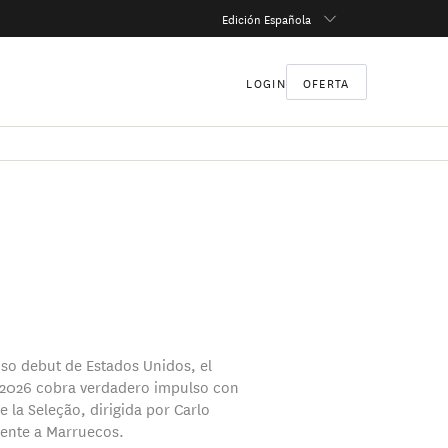
Edición Española
LOGIN
OFERTA
toso debut de Estados Unidos, el
 2026 cobra verdadero impulso con
e la Seleção, dirigida por Carlo
frente a Marruecos.