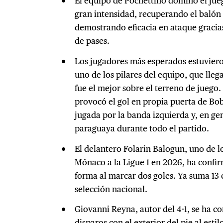
El equipo de Pochettino dominó el jue
gran intensidad, recuperando el balón
demostrando eficacia en ataque gracia
de pases.
Los jugadores más esperados estuvieron 
uno de los pilares del equipo, que lle
fue el mejor sobre el terreno de juego.
provocó el gol en propia puerta de Bob
jugada por la banda izquierda y, en gen
paraguaya durante todo el partido.
El delantero Folarin Balogun, uno de los
Mónaco a la Ligue 1 en 2026, ha confi
forma al marcar dos goles. Ya suma 13 e
selección nacional.
Giovanni Reyna, autor del 4-1, se ha c
disparos con el exterior del pie al esti