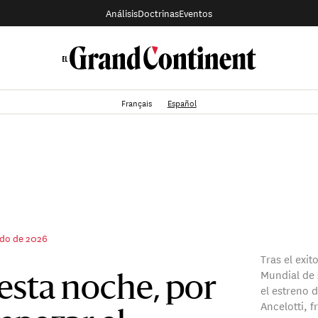
Análisis
Doctrinas
Eventos
Français
Español
do de 2026
Tras el exi
Mundial de
 esta noche, por
el estreno d
Ancelotti, 