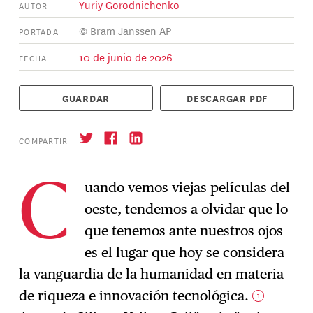
Yuriy Gorodnichenko
AUTOR
© Bram Janssen AP
PORTADA
10 de junio de 2026
FECHA
GUARDAR
DESCARGAR PDF
COMPARTIR
uando vemos viejas películas del
C
oeste, tendemos a olvidar que lo
Suscríbase
→
que tenemos ante nuestros ojos
es el lugar que hoy se considera
la vanguardia de la humanidad en materia
de riqueza e innovación tecnológica.
1