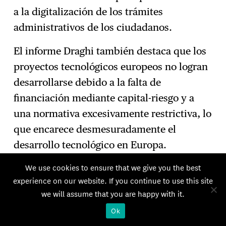
a la digitalización de los trámites
administrativos de los ciudadanos.
El informe Draghi también destaca que los
proyectos tecnológicos europeos no logran
desarrollarse debido a la falta de
financiación mediante capital-riesgo y a
una normativa excesivamente restrictiva, lo
que encarece desmesuradamente el
desarrollo tecnológico en Europa.
We use cookies to ensure that we give you the best
Por el contrario, los ciclos de innovación
experience on our website. If you continue to use this site
ucranianos son flexibles: las empresas
we will assume that you are happy with it.
ucranianas se especializan en la creación
Ok
de configuraciones de software y hardware