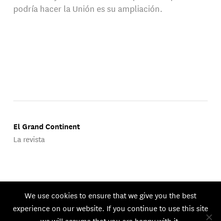
podría hacer la Unión es su ampliación.
El Grand Continent
La revista
Publicado por Groupe d'Études Géopolitiques.
We use cookies to ensure that we give you the best
© 2026 GEG. Todos los derechos reservados.
experience on our website. If you continue to use this site
we will assume that you are happy with it.