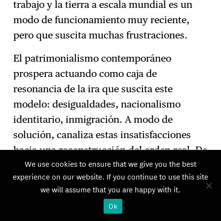
trabajo y la tierra a escala mundial es un
modo de funcionamiento muy reciente,
pero que suscita muchas frustraciones.
El patrimonialismo contemporáneo
prospera actuando como caja de
resonancia de la ira que suscita este
modelo: desigualdades, nacionalismo
identitario, inmigración. A modo de
solución, canaliza estas insatisfacciones
hacia una reconstrucción del orden real. De
We use cookies to ensure that we give you the best
ahí la constatación de que una parte de la
experience on our website. If you continue to use this site
izquierda se siente atraída por la figura del
we will assume that you are happy with it.
líder patrimonialista: paradójicamente,
Ok
llevar al poder a tales individuos y rechazar