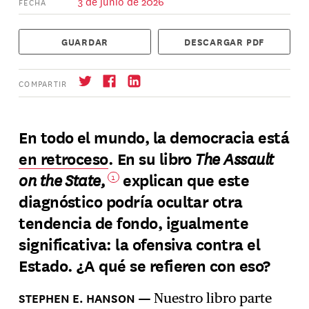
3 de junio de 2026
FECHA
GUARDAR
DESCARGAR PDF
COMPARTIR
En todo el mundo, la democracia está
The Assault
en retroceso
. En su libro
Suscríbase
→
on the State,
explican que este
1
diagnóstico podría ocultar otra
tendencia de fondo, igualmente
significativa: la ofensiva contra el
Estado. ¿A qué se refieren con eso?
STEPHEN E. HANSON
Nuestro libro parte