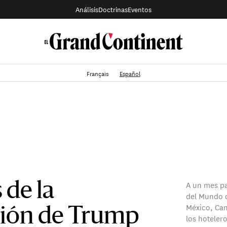
Análisis
Doctrinas
Eventos
Français
Español
A un mes pa
 de la
del Mundo d
México, Can
ción de Trump
los hoteler