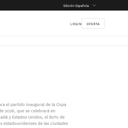
Edición Española
LOGIN
OFERTA
ra el partido inaugural de la Copa
e 2026, que se celebrará en
adá y Estados Unidos, el 80% de
os estadounidenses de las ciudades