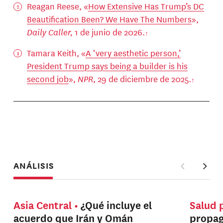
Reagan Reese, «
How Extensive Has Trump’s DC
Beautification Been? We Have The Numbers
»,
Daily Caller,
1 de junio de 2026.
Tamara Keith, «
A ‘very aesthetic person,’
President Trump says being a builder is his
second job
»,
NPR
, 29 de diciembre de 2025.
ANÁLISIS
Asia Central
¿Qué incluye el
Salud 
acuerdo que Irán y Omán
propag