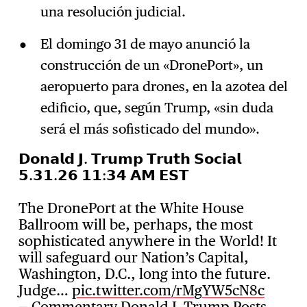
una resolución judicial.
El domingo 31 de mayo anunció la
construcción de un «DronePort», un
aeropuerto para drones, en la azotea del
edificio, que, según Trump, «sin duda
será el más sofisticado del mundo».
𝗗𝗼𝗻𝗮𝗹𝗱 𝗝. 𝗧𝗿𝘂𝗺𝗽 𝗧𝗿𝘂𝘁𝗵 𝗦𝗼𝗰𝗶𝗮𝗹
𝟱.𝟯𝟭.𝟮𝟲 𝟭𝟭:𝟯𝟰 𝗔𝗠 𝗘𝗦𝗧
The DronePort at the White House
Ballroom will be, perhaps, the most
sophisticated anywhere in the World! It
will safeguard our Nation’s Capital,
Washington, D.C., long into the future.
Judge…
pic.twitter.com/rMgYW5cN8c
— Commentary Donald J. Trump Posts