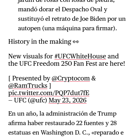
mandó dorar el Despacho Oval y
sustituyó el retrato de Joe Biden por un
autopen (una máquina para firmar).
History in the making 👀
New visuals for
#UFCWhiteHouse
and
the UFC Freedom 250 Fan Fest are here!
[ Presented by
@Cryptocom
&
@RamTrucks
]
pic.twitter.com/PQP7dut7fE
— UFC (@ufc)
May 23, 2026
En un año, la administración de Trump
afirma haber restaurado 22 fuentes y 28
estatuas en Washington D. C., «reparado e