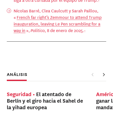
Nicolas Barré, Clea Caulcutt y Sarah Paillou,
«
French far right’s Zemmour to attend Trump
inauguration, leaving Le Pen scrambling for a
way in
»,
Politico
, 8 de enero de 2025.
ANÁLISIS
Seguridad
El atentado de
Améri
Berlín y el giro hacia el Sahel de
ganar 
la yihad europea
manda