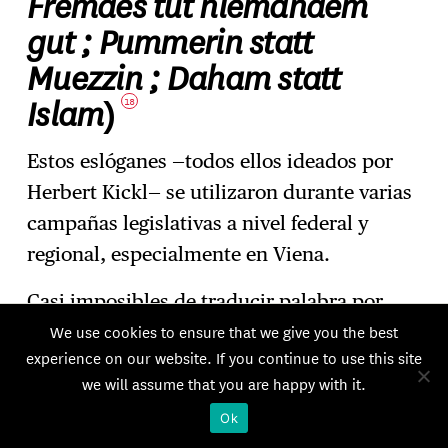
Fremdes tut niemandem
gut ; Pummerin statt
Muezzin ; Daham statt
Islam
)
18
Estos eslóganes —todos ellos ideados por
Herbert Kickl— se utilizaron durante varias
campañas legislativas a nivel federal y
regional, especialmente en Viena.
Casi imposibles de traducir palabra por
palabra, funcionan como anuncios
We use cookies to ensure that we give you the best
experience on our website. If you continue to use this site
publicitarios. Cada una de estas frases se
we will assume that you are happy with it.
construye en torno a un juego de palabras,
Ok
a menudo facilitado por una asonancia o