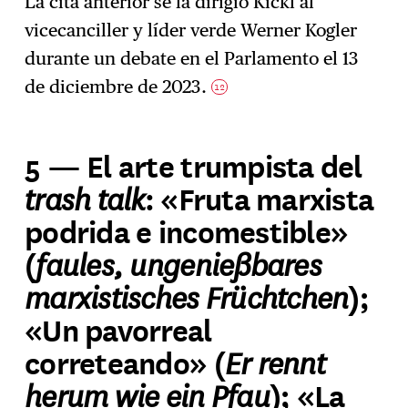
La cita anterior se la dirigió Kickl al
vicecanciller y líder verde Werner Kogler
durante un debate en el Parlamento el 13
de diciembre de 2023.
12
5 — El arte trumpista del
trash talk
: «Fruta marxista
podrida e incomestible»
faules, ungenießbares
(
marxistisches Früchtchen
);
«Un pavorreal
Er rennt
correteando» (
herum wie ein Pfau
); «La