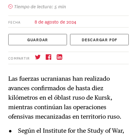
Tiempo de lectura: 5 min
8 de agosto de 2024
FECHA
GUARDAR
DESCARGAR PDF
COMPARTIR
Las fuerzas ucranianas han realizado
avances confirmados de hasta diez
Suscríbase
→
kilómetros en el óblast ruso de Kursk,
mientras continúan las operaciones
ofensivas mecanizadas en territorio ruso.
Según el Institute for the Study of War,