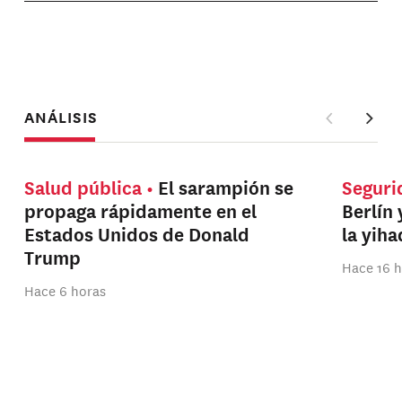
ANÁLISIS
Salud pública
El sarampión se
Seguri
propaga rápidamente en el
Berlín 
Estados Unidos de Donald
la yih
Trump
Hace 16 
Hace 6 horas