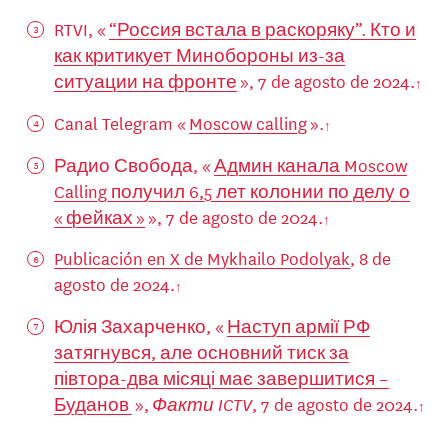
RTVI, «
“Россия встала в раскоряку”. Кто и
как критикует Минобороны из-за
ситуации на фронте
», 7 de agosto de 2024.
Canal Telegram «
Moscow calling
».
Радио Свобода, «
Админ канала Moscow
Calling получил 6,5 лет колонии по делу о
« фейках »
», 7 de agosto de 2024.
Publicación en X de Mykhailo Podolyak
, 8 de
agosto de 2024.
Юлія Захарченко, «
Наступ армії РФ
затягнувся, але основний тиск за
півтора-два місяці має завершитися –
Буданов
»,
Факти ICTV
, 7 de agosto de 2024.