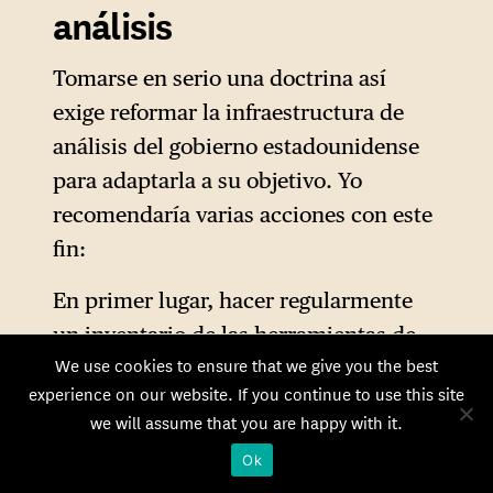
análisis
seguridad». En cuanto a la
«coordinación con los
Tomarse en serio una doctrina así
socios», hay que decir que se
exige reformar la infraestructura de
ha producido a posteriori, en
análisis del gobierno estadounidense
lo que se refiere a los
para adaptarla a su objetivo. Yo
controles de las
recomendaría varias acciones con este
exportaciones de equipos
fin:
para la producción de
En primer lugar, hacer regularmente
semiconductores avanzados.
un inventario de las herramientas de
Una vez tomadas estas
We use cookies to ensure that we give you the best
estrategia económica internacional de
decisiones, Estados Unidos
experience on our website. If you continue to use this site
las distintas agencias y departamentos
presionó a Holanda y Japón
we will assume that you are happy with it.
del gobierno estadounidense:
para que se alinearan con su
Ok
sanciones, controles de exportación,
política.