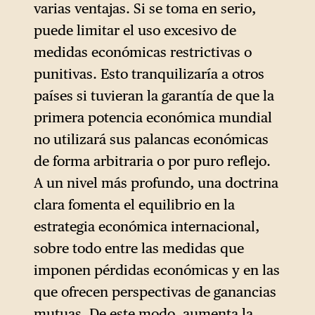
varias ventajas. Si se toma en serio,
prosperidad mundial y, por
puede limitar el uso excesivo de
tanto, para la de Estados
medidas económicas restrictivas o
Unidos. Las negociaciones
punitivas. Esto tranquilizaría a otros
sobre tratados para facilitar el
países si tuvieran la garantía de que la
comercio han quedado
primera potencia económica mundial
relegadas a los márgenes en
no utilizará sus palancas económicas
la hoja de ruta económica.
de forma arbitraria o por puro reflejo.
Washington sigue
A un nivel más profundo, una doctrina
obstruyendo la OMC al
clara fomenta el equilibrio en la
negarse a nombrar nuevos
estrategia económica internacional,
miembros para su órgano de
sobre todo entre las medidas que
resolución de diferencias. La
imponen pérdidas económicas y en las
mayoría de los aranceles
que ofrecen perspectivas de ganancias
impuestos por la
mutuas. De este modo, aumenta la