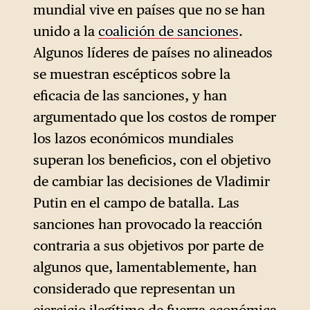
mundial vive en países que no se han
Fund, en aquel momento,
unido a la
coalición de sanciones
.
para referirse explícita y
Algunos líderes de países no alineados
restrictivamente a Brasil,
se muestran escépticos sobre la
India, Indonesia y Turquía.
1
eficacia de las sanciones, y han
Tras la remodelación mundial
argumentado que los costos de romper
posterior al 24 de febrero de
los lazos económicos mundiales
2022, y junto a los términos
superan los beneficios, con el objetivo
«Sur Global» y «no
de cambiar las decisiones de Vladimir
alineación», el término vuelve
Putin en el campo de batalla. Las
a utilizarse desde Washington
sanciones han provocado la reacción
hasta el mundo empresarial:
contraria a sus objetivos por parte de
Goldman Sachs le dedicó una
algunos que, lamentablemente, han
sesión informativa hace
considerado que representan un
menos de un año.
2
ejercicio ilegítimo de fuerza económica