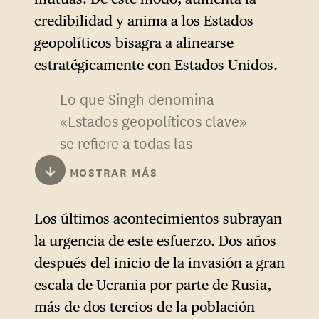
administración de Trump
credibilidad y anima a los Estados
siguen vigentes hoy en día.
geopolíticos bisagra a alinearse
Muchos países, sobre todo los
estratégicamente con Estados Unidos.
aliados europeos, temen las
Lo que Singh denomina
medidas proteccionistas y los
«Estados geopolíticos clave»
vastos programas de
se refiere a todas las
subsidios contenidos en las
potencias que no están
leyes IRA o CHIPS. Hoy es
↓
MOSTRAR MÁS
directamente alineadas con
difícil entender si Washington
las posiciones de Estados
tiene realmente una visión
Los últimos acontecimientos subrayan
Unidos. La expresión «Estados
para la prosperidad global.
la urgencia de este esfuerzo. Dos años
geopolíticos bisagra” (
Global
después del inicio de la invasión a gran
Swing States
) se utilizó por
escala de Ucrania por parte de Rusia,
primera vez en 2012 en un
más de dos tercios de la población
informe del German Marshall