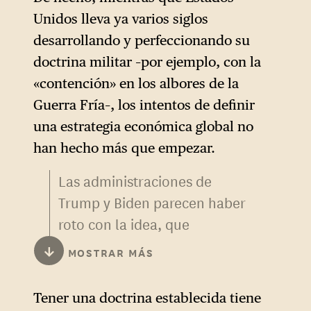
Unidos lleva ya varios siglos
desarrollando y perfeccionando su
doctrina militar –por ejemplo, con la
«contención» en los albores de la
Guerra Fría–, los intentos de definir
una estrategia económica global no
han hecho más que empezar.
Las administraciones de
Trump y Biden parecen haber
roto con la idea, que
prevalecía hasta ahora, de
↓
MOSTRAR MÁS
que la apertura e integración
de los mercados era
Tener una doctrina establecida tiene
beneficiosa para la