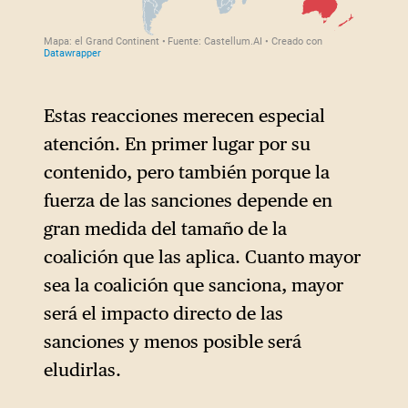
adquisitivo). En el caso de las
señalaron en nuestras
sanciones contra Moscú,
páginas
.
China ha podido así sustituir
una gran parte de las
importaciones procedentes de
Estas reacciones merecen especial
Occidente: las exportaciones
atención. En primer lugar por su
a Rusia han aumentado un
contenido, pero también porque la
46.9% en 2023, hasta
fuerza de las sanciones depende en
establecerse en 129 mil
gran medida del tamaño de la
millones de dólares.
Las
3
coalición que las aplica. Cuanto mayor
máquinas-herramienta,
sea la coalición que sanciona, mayor
esenciales para la industria
será el impacto directo de las
bélica, son el primer artículo
sanciones y menos posible será
de exportación de China a
eludirlas.
Rusia.
4