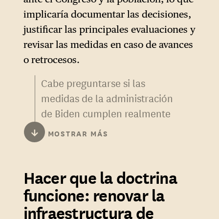
implicaría documentar las decisiones,
justificar las principales evaluaciones y
revisar las medidas en caso de avances
o retrocesos.
Cabe preguntarse si las
medidas de la administración
de Biden cumplen realmente
las normas propuestas por
↓
MOSTRAR MÁS
Daleep Singh. Mantener las
medidas de embargo contra
Hacer que la doctrina
Cuba difícilmente puede
justificarse por el riesgo que
funcione: renovar la
el país supone para los
infraestructura de
«intereses comunes de paz y