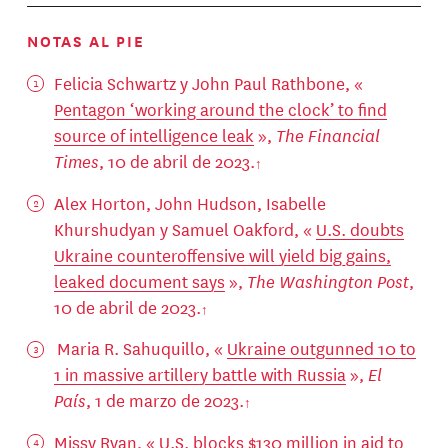
NOTAS AL PIE
Felicia Schwartz y John Paul Rathbone, «
Pentagon ‘working around the clock’ to find
source of intelligence leak
»,
The Financial
Times
, 10 de abril de 2023.
Alex Horton, John Hudson, Isabelle
Khurshudyan y Samuel Oakford, «
U.S. doubts
Ukraine counteroffensive will yield big gains,
leaked document says
»,
The Washington Post
,
10 de abril de 2023.
Maria R. Sahuquillo, «
Ukraine outgunned 10 to
1 in massive artillery battle with Russia
»,
El
País
, 1 de marzo de 2023.
Missy Ryan, «
U.S. blocks $130 million in aid to