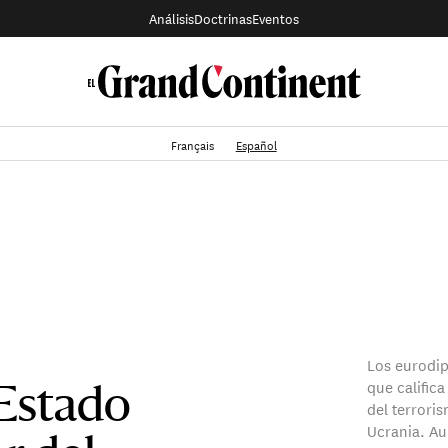
Análisis
Doctrinas
Eventos
Français
Español
Los eurodi
que calific
 Estado
del terrori
Ucrania. Aun