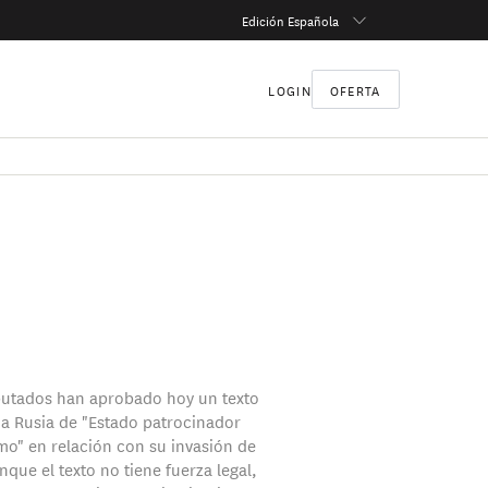
Edición Española
LOGIN
OFERTA
putados han aprobado hoy un texto
a a Rusia de "Estado patrocinador
smo" en relación con su invasión de
que el texto no tiene fuerza legal,