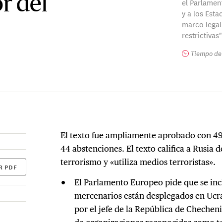
r del
el Parlamen
y a los Est
marco legal
restrictivas"
Tiempo de 
El texto fue ampliamente aprobado con 494
44 abstenciones. El texto califica a Rusia 
terrorismo y «utiliza medios terroristas».
R PDF
El Parlamento Europeo pide que se in
mercenarios están desplegados en Ucran
por el jefe de la República de Chechen