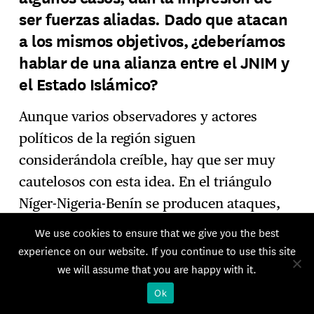
ser fuerzas aliadas. Dado que atacan
a los mismos objetivos, ¿deberíamos
hablar de una alianza entre el JNIM y
el Estado Islámico?
Aunque varios observadores y actores
políticos de la región siguen
considerándola creíble, hay que ser muy
cautelosos con esta idea. En el triángulo
Níger-Nigeria-Benín se producen ataques,
unas veces perpetrados por el JNIM y otras
We use cookies to ensure that we give you the best
por la Provincia del Sahel, en zonas muy
experience on our website. If you continue to use this site
próximas entre sí, lo que puede dar la
we will assume that you are happy with it.
impresión de que existe una coordinación.
Ok
Pero no existe ninguna alianza tácita. Lo