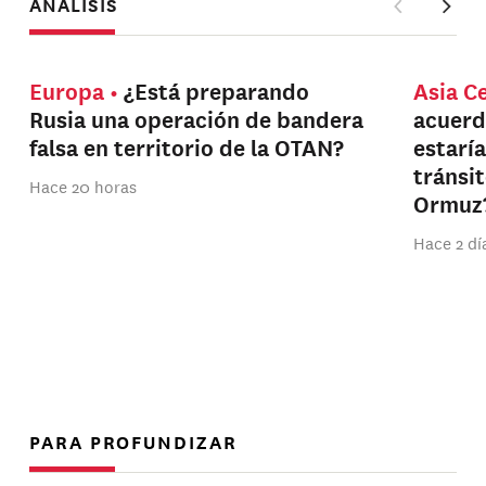
ANÁLISIS
Europa
¿Está preparando
Asia C
Rusia una operación de bandera
acuerd
falsa en territorio de la OTAN?
estarí
tránsi
Hace 20 horas
Ormuz
Hace 2 dí
PARA PROFUNDIZAR