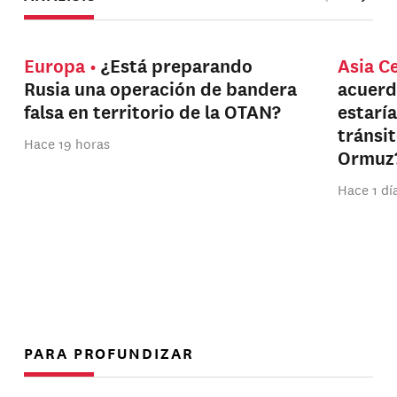
Europa
¿Está preparando
Asia C
Rusia una operación de bandera
acuerd
falsa en territorio de la OTAN?
estarí
tránsi
Hace 19 horas
Ormuz
Hace 1 dí
PARA PROFUNDIZAR