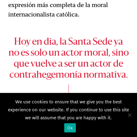
expresión más completa de la moral
internacionalista católica.
Hoy en día, la Santa Sede ya
no es solo un actor moral, sino
que vuelve a ser un actor de
contrahegemonía normativa.
BLANDINE CHELINI-PONT
We use cookies to ensure that we give you the best
experience on our website. If you continue to use this site
we will assume that you are happy with it.
La conjunción de dos movimientos y dos
Ok
escalas hace que la oposición de la