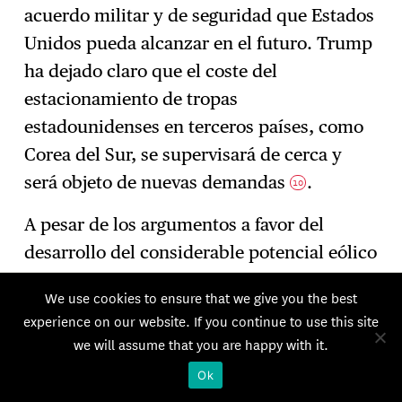
acuerdo militar y de seguridad que Estados
Unidos pueda alcanzar en el futuro. Trump
ha dejado claro que el coste del
estacionamiento de tropas
estadounidenses en terceros países, como
Corea del Sur, se supervisará de cerca y
será objeto de nuevas demandas
.
10
A pesar de los argumentos a favor del
desarrollo del considerable potencial eólico
de Alaska, la tendencia es, una vez más,
We use cookies to ensure that we give you the best
claramente a favor de los hidrocarburos:
experience on our website. If you continue to use this site
para Trump, garantizar la seguridad de
we will assume that you are happy with it.
Estados Unidos y Alaska significa invertir
Ok
en ese potencial petrolero y gasístico.