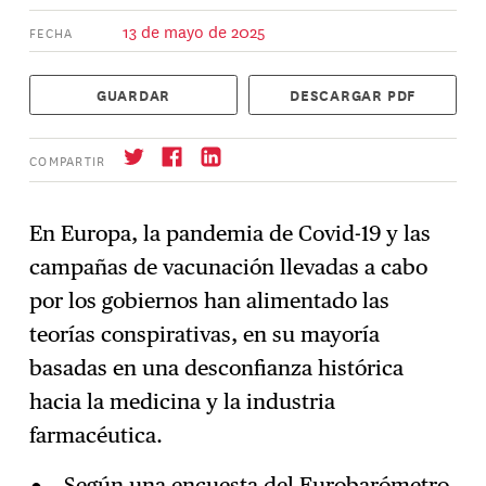
13 de mayo de 2025
FECHA
GUARDAR
DESCARGAR PDF
COMPARTIR
En Europa, la pandemia de Covid-19 y las
campañas de vacunación llevadas a cabo
Suscríbase
→
por los gobiernos han alimentado las
teorías conspirativas, en su mayoría
basadas en una desconfianza histórica
hacia la medicina y la industria
farmacéutica.
Según una encuesta del Eurobarómetro