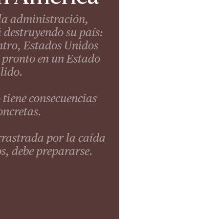
la administración,
destruyendo su país:
tro, Estados Unidos
 pronto en un Estado
llido.
 tiene consecuencias
ncretas.
arrastrada por la caída
s, debe prepararse.