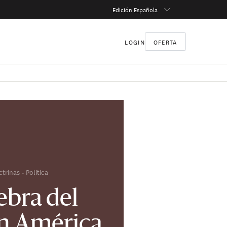
Edición Española
LOGIN
OFERTA
ctrinas
Política
ebra del
n América