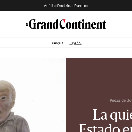
Análisis
Doctrinas
Eventos
Français
Español
Piezas de do
La qui
Estado e