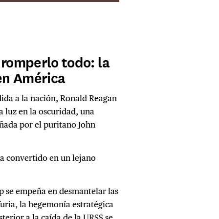
 romperlo todo: la
en América
dida a la nación, Ronald Reagan
a luz en la oscuridad, una
uñada por el puritano John
ha convertido en un lejano
p se empeña en desmantelar las
furia, la hegemonía estratégica
erior a la caída de la URSS se