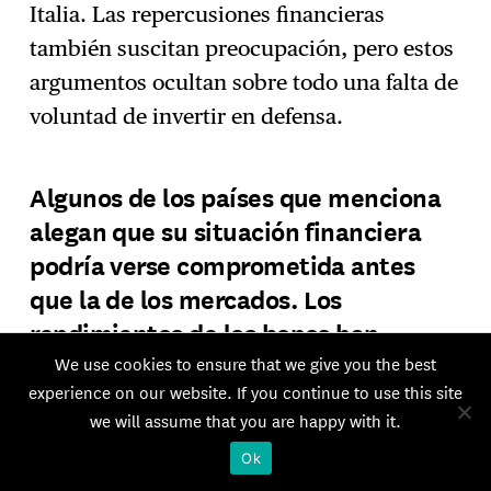
Italia. Las repercusiones financieras
también suscitan preocupación, pero estos
argumentos ocultan sobre todo una falta de
voluntad de invertir en defensa.
Algunos de los países que menciona
alegan que su situación financiera
podría verse comprometida antes
que la de los mercados. Los
rendimientos de los bonos han
aumentado desde que Alemania
We use cookies to ensure that we give you the best
experience on our website. If you continue to use this site
anunció su plan de 1 billón de euros
we will assume that you are happy with it.
para gastos de defensa e
Ok
infraestructura. ¿Tienen razón?