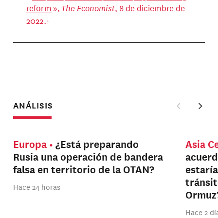
reform
»,
The Economist
, 8 de diciembre de
2022.
ANÁLISIS
Europa
¿Está preparando
Asia C
Rusia una operación de bandera
acuerd
falsa en territorio de la OTAN?
estarí
tránsi
Hace 24 horas
Ormuz
Hace 2 dí