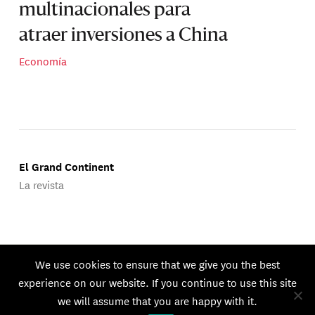
multinacionales para
atraer inversiones a China
Economía
El Grand Continent
La revista
Publicado por Groupe d'Études Géopolitiques.
We use cookies to ensure that we give you the best
© 2026 GEG. Todos los derechos reservados.
experience on our website. If you continue to use this site
we will assume that you are happy with it.