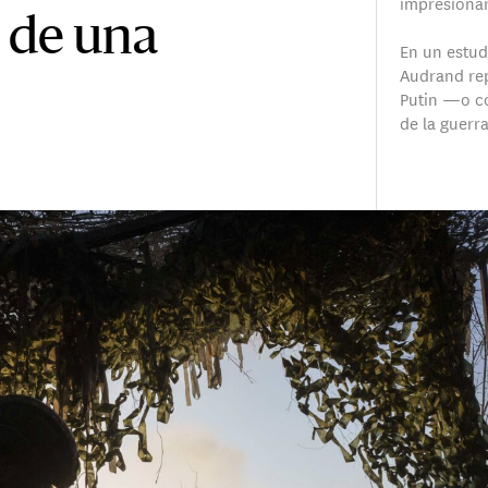
impresionar
s de una
En un estud
Audrand rep
Putin —o c
de la guer