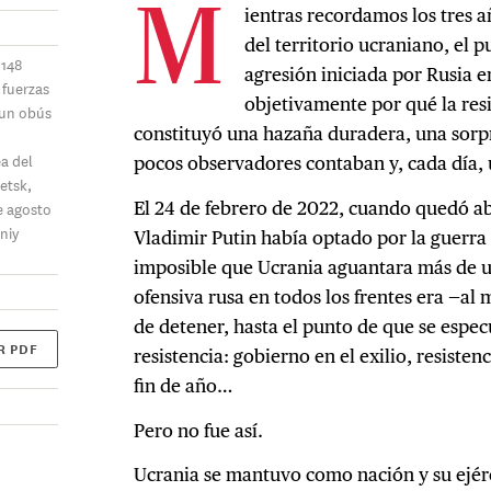
ientras recordamos los tres a
M
del territorio ucraniano, el 
 148
agresión iniciada por Rusia e
s fuerzas
objetivamente por qué la resi
 un obús
constituyó una hazaña duradera, una sorp
ea del
pocos observadores contaban y, cada día, 
etsk,
El 24 de febrero de 2022, cuando quedó a
e agosto
niy
Vladimir Putin había optado por la guerra 
imposible que Ucrania aguantara más de u
ofensiva rusa en todos los frentes era —al
de detener, hasta el punto de que se espec
R PDF
resistencia: gobierno en el exilio, resistenc
fin de año…
Pero no fue así.
Ucrania se mantuvo como nación y su ejérc