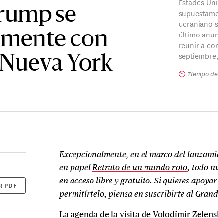
Estados Uni
Trump se
supuestamen
ucraniano s
último anun
almente con
reuniría con
septiembre,
 Nueva York
Tiempo de 
Excepcionalmente, en el marco del lanzam
en papel
Retrato de un mundo roto
, todo n
en acceso libre y gratuito. Si quieres apoya
R PDF
permitírtelo,
piensa en suscribirte al Gran
La agenda de la visita de Volodímir Zelens