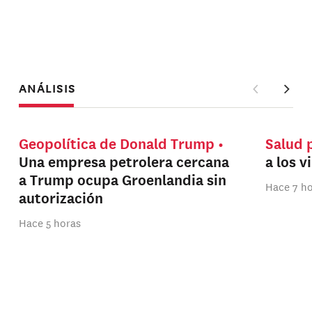
ANÁLISIS
Geopolítica de Donald Trump
Salud 
Una empresa petrolera cercana
a los v
a Trump ocupa Groenlandia sin
Hace 7 h
autorización
Hace 5 horas