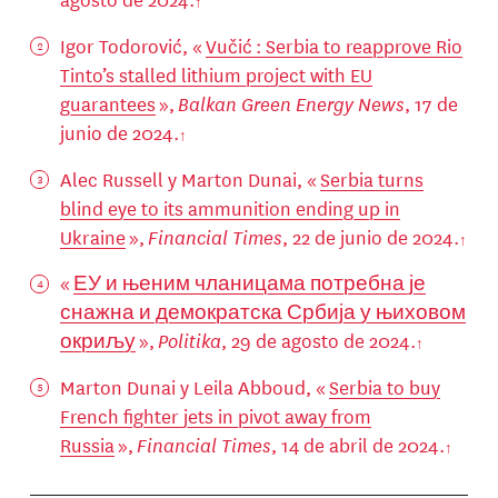
Igor Todorović, «
Vučić : Serbia to reapprove Rio
Tinto’s stalled lithium project with EU
guarantees
»,
Balkan Green Energy News
, 17 de
junio de 2024.
Alec Russell y Marton Dunai, «
Serbia turns
blind eye to its ammunition ending up in
Ukraine
»,
Financial Times
, 22 de junio de 2024.
«
ЕУ и њеним чланицама потребна је
снажна и демократска Србија у њиховом
окриљу
»,
Politika
, 29 de agosto de 2024.
Marton Dunai y Leila Abboud, «
Serbia to buy
French fighter jets in pivot away from
Russia
»,
Financial Times
, 14 de abril de 2024.