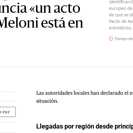
identificaci
uncia «un acto
europeo de
de que se a
Meloni está en
Pacto de Asi
entredicho.
Tiempo de 
Las autoridades locales han declarado el 
situación.
R PDF