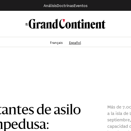
Análisis
Doctrinas
Eventos
Français
Español
Más de 7.00
tantes de asilo
a la isla d
septiembre,
mpedusa:
capacidad d