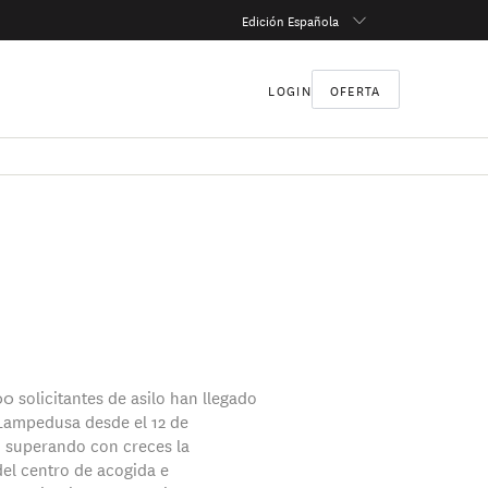
Edición Española
LOGIN
OFERTA
0 solicitantes de asilo han llegado
e Lampedusa desde el 12 de
 superando con creces la
el centro de acogida e