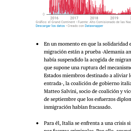
En un momento en que la solidaridad e
migración están a prueba -Alemania an
había suspendido la acogida de migrant
que supone una ruptura del mecanismo 
Estados miembros destinado a aliviar l
entrada-, la coalición de gobierno ital
Matteo Salvini, socio de coalición y vi
de septiembre que los esfuerzos diplom
inmigración habían fracasado.
Para él, Italia se enfrenta a una crisis
por fuerzas criminales. Por ello, anunc