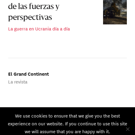
de las fuerzas y
perspectivas
La guerra en Ucrania día a día
El Grand Continent
La revista
Publicado por Groupe d'Études Géopolitiques.
We use cookies to ensure that we give you the best
© 2026 GEG. Todos los derechos reservados.
experience on our website. If you continue to use this site
we will assume that you are happy with it.