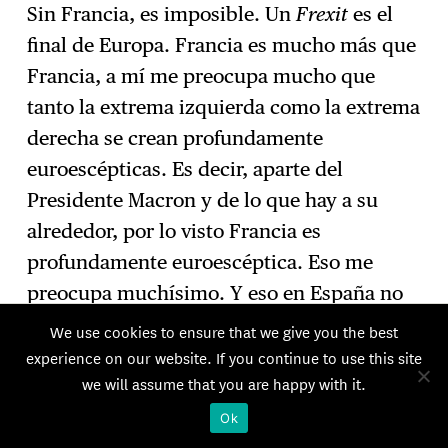
Sin Francia, es imposible. Un
Frexit
es el
final de Europa. Francia es mucho más que
Francia, a mí me preocupa mucho que
tanto la extrema izquierda como la extrema
derecha se crean profundamente
euroescépticas. Es decir, aparte del
Presidente Macron y de lo que hay a su
alrededor, por lo visto Francia es
profundamente euroescéptica. Eso me
preocupa muchísimo. Y eso en España no
ocurre: en España, la ultraderecha no está
We use cookies to ensure that we give you the best
tan consolidada como en Francia o como
experience on our website. If you continue to use this site
we will assume that you are happy with it.
en Italia, Hungría o Polonia. En España es
un fenómeno relativamente reciente.
Ok