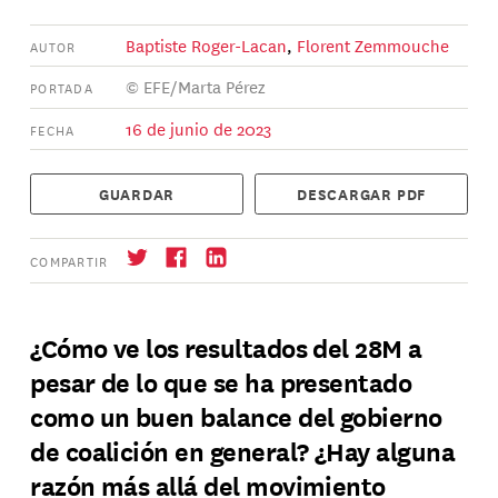
Baptiste Roger-Lacan
,
Florent Zemmouche
AUTOR
© EFE/Marta Pérez
PORTADA
16 de junio de 2023
FECHA
GUARDAR
DESCARGAR PDF
COMPARTIR
¿Cómo ve los resultados del 28M a
pesar de lo que se ha presentado
Suscríbase
→
como un buen balance del gobierno
de coalición en general? ¿Hay alguna
razón más allá del movimiento