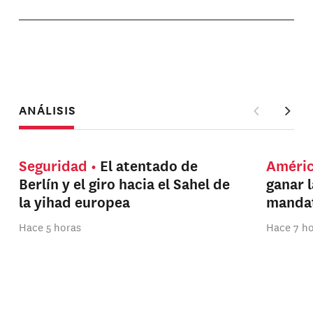
ANÁLISIS
Seguridad
El atentado de
Améri
Berlín y el giro hacia el Sahel de
ganar 
la yihad europea
manda
Hace 5 horas
Hace 7 h