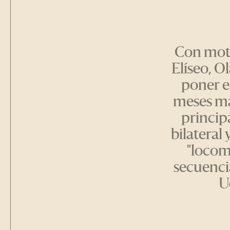
Con moti
Elíseo, O
poner e
meses ma
princip
bilateral 
"locom
secuencia
U