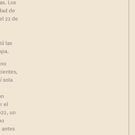
as. Los
idad de
el 22 de
tó las
opa.
ino
cientes,
í sola
ón
r el
022, un
no
, antes