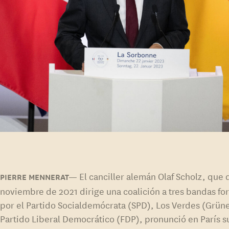
El canciller alemán Olaf Scholz, que
noviembre de 2021 dirige una coalición a tres bandas f
por el Partido Socialdemócrata (SPD), Los Verdes (Grüne
Partido Liberal Democrático (FDP), pronunció en París s