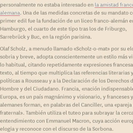
personalmente no estaba interesado en
la amistad franc
alemana
. Una de las medidas concretas de su mandato 
primer edil fue la fundación de un liceo franco-alemán e
Hamburgo, el cuarto de este tipo tras los de Friburgo,
Sarrebrück y Buc, en la región parisina.
Olaf Scholz, a menudo llamado «Scholz-o-mat» por su e
sobria y breve, adopta conscientemente un estilo más v
lo habitual, citando repetidamente expresiones francesa
texto, al tiempo que multiplica las referencias literarias 
políticas a Rousseau y a la Declaración de los Derechos 
Hombre y del Ciudadano. Francia, «nación indispensabl
Europa, es un país magnánimo y visionario, y franceses 
alemanes forman, en palabras del Canciller, una «pareja
fraternal». También utiliza el tuteo para subrayar la cerca
entendimiento con Emmanuel Macron, cuya acción eur
elogia y reconoce con el discurso de la Sorbona.