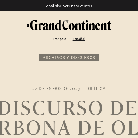
Análisis
Doctrinas
Eventos
Français
Español
ARCHIVOS Y DISCURSOS
22 DE ENERO DE 2023
•
POLÍTICA
 DISCURSO DE
RBONA DE O