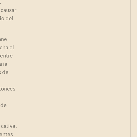
a
 causar
io del
mne
cha el
 entre
ria
s de
ntonces
e
 de
icativa.
ientes