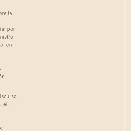
bre la
ia; por
nistro
ío, en
s
ión
discurso
, el
ue