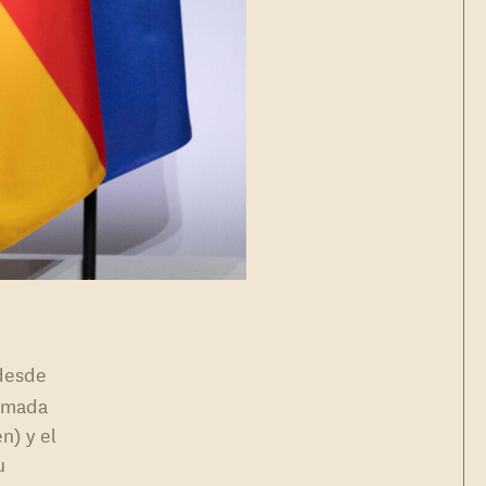
 desde
ormada
n) y el
u