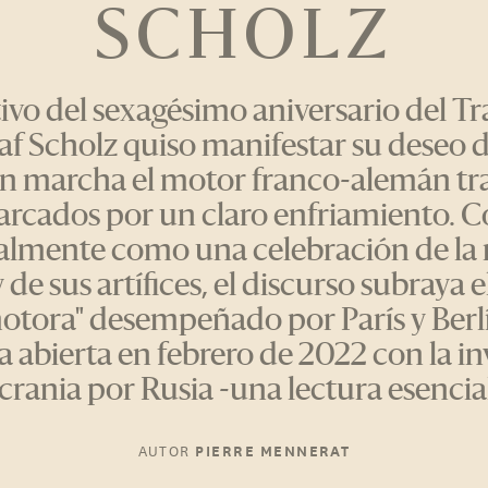
SCHOLZ
vo del sexagésimo aniversario del Tr
laf Scholz quiso manifestar su deseo d
n marcha el motor franco-alemán tra
rcados por un claro enfriamiento. 
almente como una celebración de la 
y de sus artífices, el discurso subraya 
otora" desempeñado por París y Berlí
 abierta en febrero de 2022 con la i
crania por Rusia -una lectura esencial
AUTOR
PIERRE MENNERAT