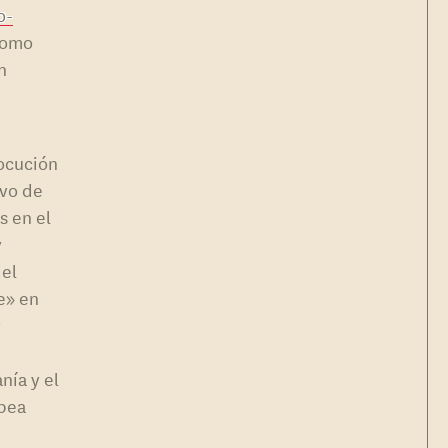
o-
como
n
locución
ivo de
s en el
y
del
e» en
y
nía y el
opea