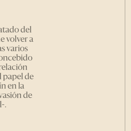
atado del
e volver a
s varios
Concebido
relación
el papel de
n en la
nvasión de
-.