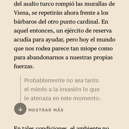
del asalto turco rompió las murallas de
Viena, se repetirán ahora frente a los
bárbaros del otro punto cardinal. En
aquel entonces, un ejército de reserva
acudía para ayudar, pero hoy el mundo
que nos rodea parece tan miope como
para abandonarnos a nuestras propias
fuerzas.
Probablemente no sea tanto
el miedo a la invasión lo que
le atenaza en este momento.
El asalto turco fue un ataque
↓
MOSTRAR MÁS
militar contra un país. Lo que
se vislumbra en el horizonte
En tales condiciones, el ambiente no