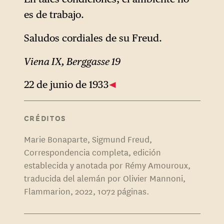
alemán, ahora teñido de
es de trabajo.
fascismo, es un asalto general
al pensamiento -y es
Saludos cordiales de su Freud.
precisamente por esta razón
Viena IX, Berggasse 19
por la que Freud utiliza aquí la
palabra «bárbaros»-: la
22 de junio de 1933
inteligencia, la libertad, la
capacidad humana de vivir en
CRÉDITOS
luz y armonía están ahora
Marie Bonaparte, Sigmund Freud,
amenazadas también en
Correspondencia completa, edición
Viena, uno de sus refugios.
establecida y anotada por Rémy Amouroux,
traducida del alemán por Olivier Mannoni,
Flammarion, 2022, 1072 páginas.