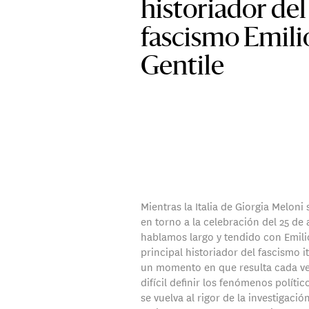
historiador del
fascismo Emili
Gentile
Mientras la Italia de Giorgia Meloni
en torno a la celebración del 25 de a
hablamos largo y tendido con Emilio
principal historiador del fascismo i
un momento en que resulta cada v
difícil definir los fenómenos polític
se vuelva al rigor de la investigació