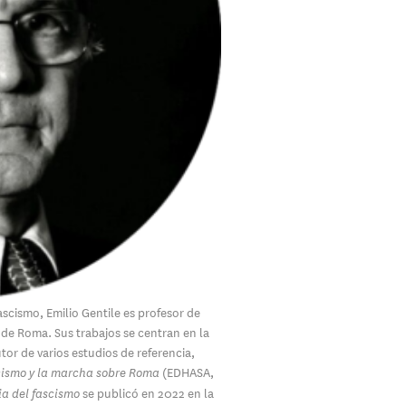
ascismo, Emilio Gentile es profesor de
de Roma. Sus trabajos se centran en la
utor de varios estudios de referencia,
(EDHASA,
cismo y la marcha sobre Roma
se publicó en 2022 en la
ia del fascismo