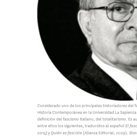
Considerado uno de los principales historiadores del f
Historia Contemporánea en la Universidad La Sapienza 
definición del fascismo italiano, del totalitarismo. Es a
entre ellos los siguientes, traducidos al español
El fas
2015) y
(Alianza Editorial, 2029).
Quién es fasciste
Stor