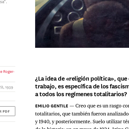
sa".
te Roger-
¿La idea de «religión política», que
trabajo, es específica de los fasci
, 1939
tà
a todos los regímenes totalitarios?
Creo que es un rasgo co
R PDF
totalitarios, que también fueron analizad
y 1940, y posteriormente. Suelo utilizar 