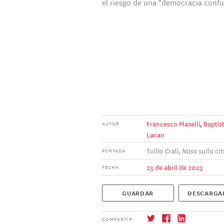
el riesgo de una "democracia confu
Francesco Maselli
,
Baptis
AUTOR
Lacan
Tullio Crali,
Naso sulla cit
PORTADA
23 de abril de 2023
FECHA
GUARDAR
DESCARGA
COMPARTIR