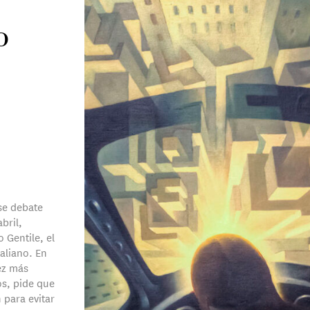
o
 se debate
bril,
 Gentile, el
taliano. En
ez más
os, pide que
n para evitar