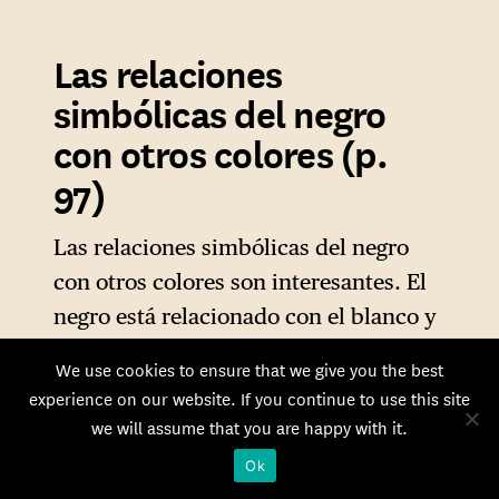
Las relaciones
simbólicas del negro
con otros colores (p.
97)
Las relaciones simbólicas del negro
con otros colores son interesantes. El
negro está relacionado con el blanco y
el rojo. El rojo, color de la sangre y la
We use cookies to ensure that we give you the best
vida, se opone al color de la muerte, el
experience on our website. If you continue to use this site
negro. El cuadro abstracto de Franz
we will assume that you are happy with it.
Marc
Formas de lucha
(1914)59 (véase el
Ok
anexo VI), que representa la lucha de