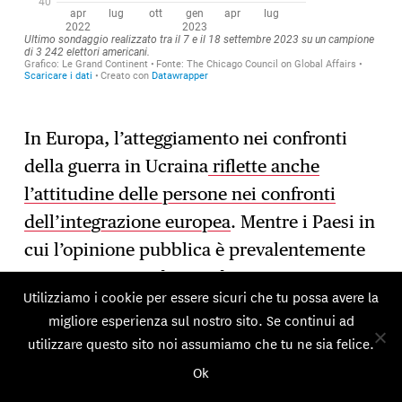
In Europa, l’atteggiamento nei confronti
della guerra in Ucraina
riflette anche
l’attitudine delle persone nei confronti
dell’integrazione europea
. Mentre i Paesi in
cui l’opinione pubblica è prevalentemente
pro–europea tendono a disapprovare
Utilizziamo i cookie per essere sicuri che tu possa avere la
maggiormente la politica di assistenza a
migliore esperienza sul nostro sito. Se continui ad
Kiev, esiste anche una correlazione negli
utilizzare questo sito noi assumiamo che tu ne sia felice.
Stati membri con un’immagine più
Ok
negativa dell’Unione. A ciò si devono