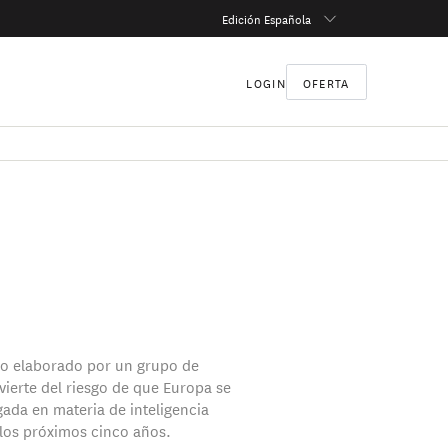
Edición Española
LOGIN
OFERTA
o elaborado por un grupo de
vierte del riesgo de que Europa se
ada en materia de inteligencia
n los próximos cinco años.