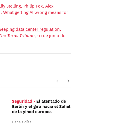
y Stelling, Philip Fox, Alex
. What getting AI wrong means for
eping data center regulation,
The Texas Tribune
, 10 de junio de
Seguridad
El atentado de
Américas
Trump aún 
Berlín y el giro hacia el Sahel
ganar las elecciones de
de la yihad europea
mitad de mandato
Hace 2 días
Hace 2 días