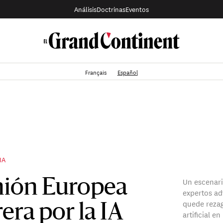
Análisis
Doctrinas
Eventos
Français
Español
IA
Un escenari
nión Europea
expertos ad
quede rezag
rera por la IA
artificial e