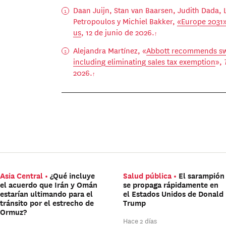
Daan Juijn, Stan van Baarsen, Judith Dada, Lil
Petropoulos y Michiel Bakker,
«Europe 2031»
us
, 12 de junio de 2026.
Alejandra Martínez, «
Abbott recommends swe
including eliminating sales tax exemption
»,
2026.
Asia Central
¿Qué incluye
Salud pública
El sarampión
el acuerdo que Irán y Omán
se propaga rápidamente en
estarían ultimando para el
el Estados Unidos de Donald
tránsito por el estrecho de
Trump
Ormuz?
Hace 2 días