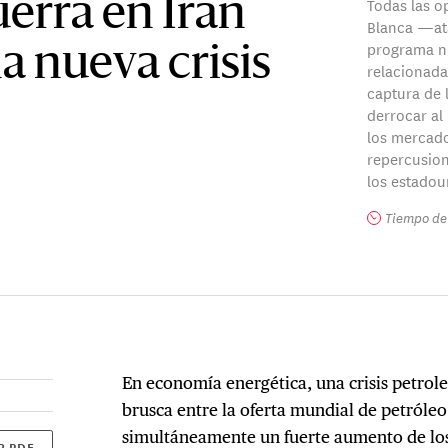
Todas las o
uerra en Irán
Blanca —ata
programa nu
a nueva crisis
relacionadas
captura de l
derrocar al
los mercado
repercusion
los estadou
Tiempo de 
En economía energética, una crisis petrole
brusca entre la oferta mundial de petróle
simultáneamente un fuerte aumento de los p
R PDF