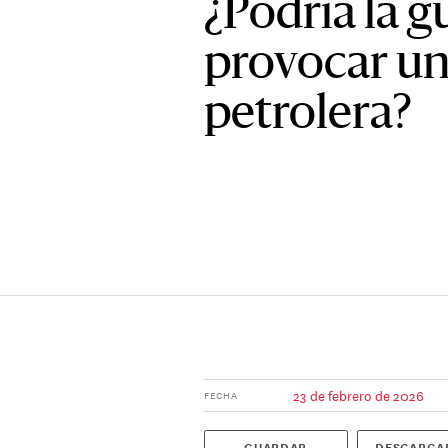
¿Podría la g
provocar un
petrolera?
23 de febrero de 2026
FECHA
GUARDAR
DESCARGA