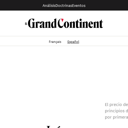
Análisis
Doctrinas
Eventos
Français
Español
El precio d
principios
por primera