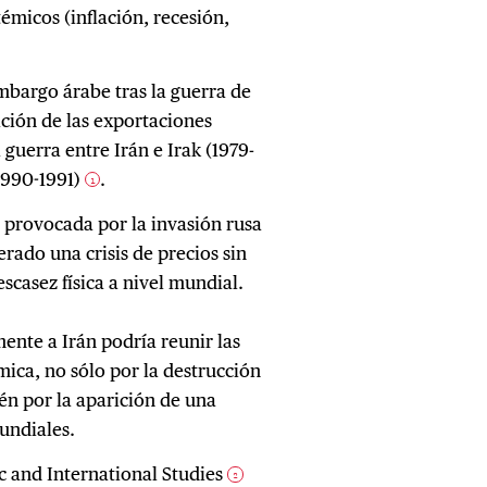
émicos (inflación, recesión,
mbargo árabe tras la guerra de
ción de las exportaciones
 guerra entre Irán e Irak (1979-
(1990-1991)
.
1
a provocada por la invasión rusa
rado una crisis de precios sin
casez física a nivel mundial.
ente a Irán podría reunir las
mica, no sólo por la destrucción
én por la aparición de una
mundiales.
ic and International Studies
2