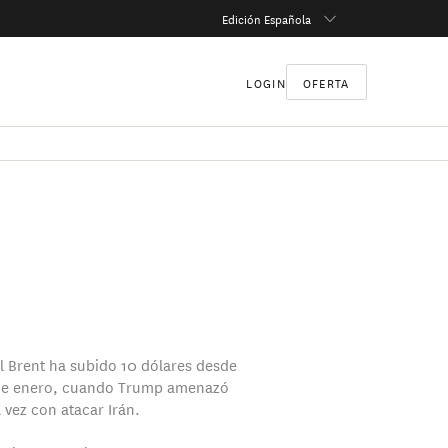
Edición Española
LOGIN
OFERTA
el Brent ha subido 10 dólares desde
 de enero, cuando Trump amenazó
 vez con atacar Irán.