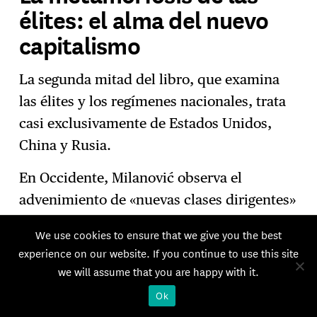
élites: el alma del nuevo
capitalismo
La segunda mitad del libro, que examina
las élites y los regímenes nacionales, trata
casi exclusivamente de Estados Unidos,
China y Rusia.
En Occidente, Milanović observa el
advenimiento de «nuevas clases dirigentes»
y de un «nuevo capitalismo». Junto a
We use cookies to ensure that we give you the best
quienes son ricos gracias al capital que
experience on our website. If you continue to use this site
poseen o a los salarios que perciben, se ha
we will assume that you are happy with it.
extendido una figura casi desconocida en el
Ok
capitalismo clásico: la de las personas que