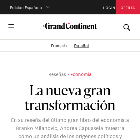
Edición Española
LOGIN
OFERTA
Français
Español
Reseñas
Economía
La nueva gran
transformación
En su reseña del último gran libro del economista
Branko Milanovic, Andrea Capussela muestra
cómo un análisis de los orígenes políticos y