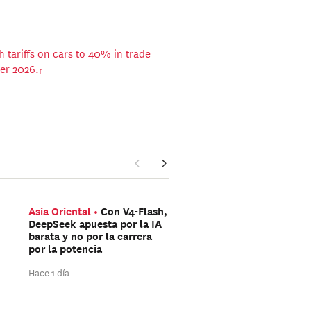
sh tariffs on cars to 40% in trade
ier 2026.
Asia Oriental
Con V4-Flash,
Mediterráneo
¿Han si
DeepSeek apuesta por la IA
redes sociales las que 
barata y no por la carrera
organizado la avalanch
por la potencia
hacia Ceuta?
Hace 1 día
Hace 1 día