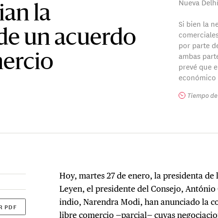
Nueva Delhi
ian la
Si bien la n
de un acuerdo
comerciales
por parte d
ambas parte
mercio
prevé que e
económico l
Tiempo de 
Hoy, martes 27 de enero, la presidenta de 
Leyen, el presidente del Consejo, António 
indio, Narendra Modi, han anunciado la c
R PDF
libre comercio —parcial— cuyas negociaci