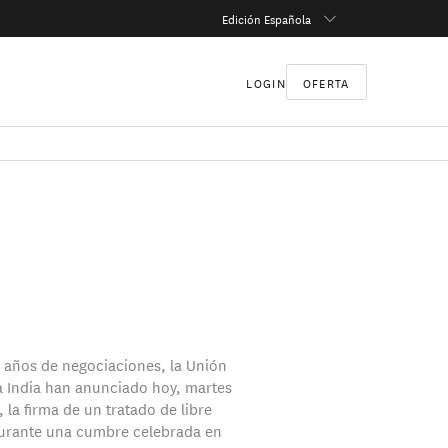
Edición Española
LOGIN
OFERTA
0 años de negociaciones, la Unión
a India han anunciado hoy, martes
 la firma de un tratado de libre
urante una cumbre celebrada en