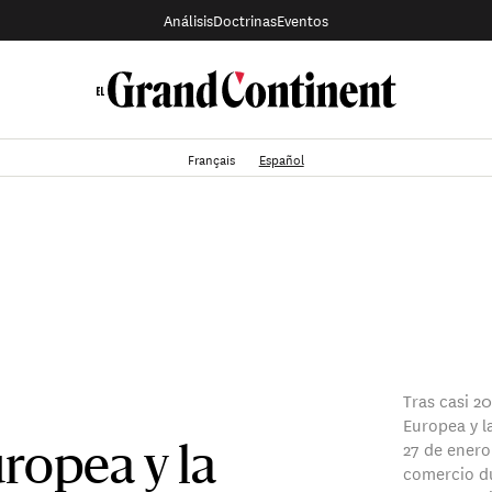
Análisis
Doctrinas
Eventos
Français
Español
Tras casi 2
Europea y l
27 de enero,
ropea y la
comercio d