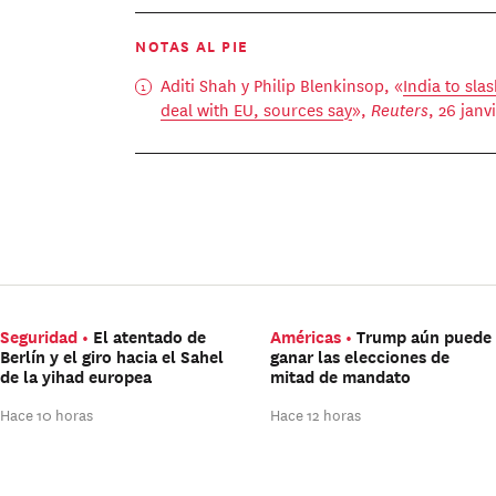
NOTAS AL PIE
Aditi Shah y Philip Blenkinsop, «
India to sla
deal with EU, sources say
»,
Reuters
, 26 janv
Seguridad
El atentado de
Américas
Trump aún puede
Berlín y el giro hacia el Sahel
ganar las elecciones de
de la yihad europea
mitad de mandato
Hace 10 horas
Hace 12 horas