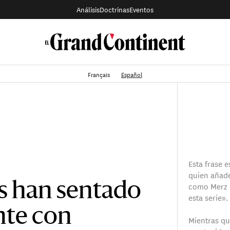
Análisis
Doctrinas
Eventos
Français
Español
Esta frase 
quien añade
como Merz p
s han sentado
esta serie».
nte con
Mientras qu