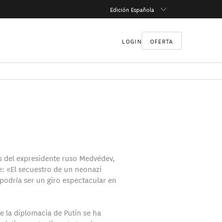
Edición Española
LOGIN
OFERTA
es del expresidente ruso Medvédev,
: «El secuestro de un neonazi
odría ser un giro espectacular en
e la diplomacia de Putin se ha