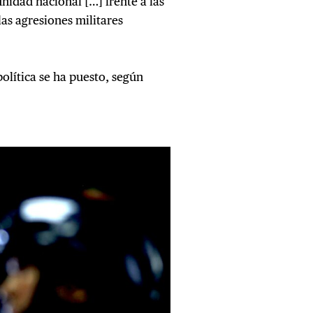
nidad nacional […] frente a las
las agresiones militares
olítica se ha puesto, según