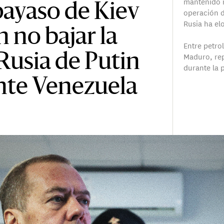
mantenido r
payaso de Kiev
operación d
Rusia ha el
n no bajar la
Entre petro
Maduro, rep
 Rusia de Putin
durante la 
nte Venezuela