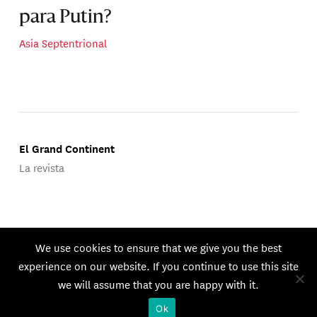
para Putin?
Asia Septentrional
El Grand Continent
La revista
Publicado por Groupe d'Études Géopolitiques.
We use cookies to ensure that we give you the best
© 2026 GEG. Todos los derechos reservados.
experience on our website. If you continue to use this site
we will assume that you are happy with it.
Ok