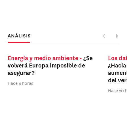
ANÁLISIS
Energía y medio ambiente
¿Se
Los da
volverá Europa imposible de
¿Hacia
asegurar?
aument
del ve
Hace 4 horas
Hace 20 